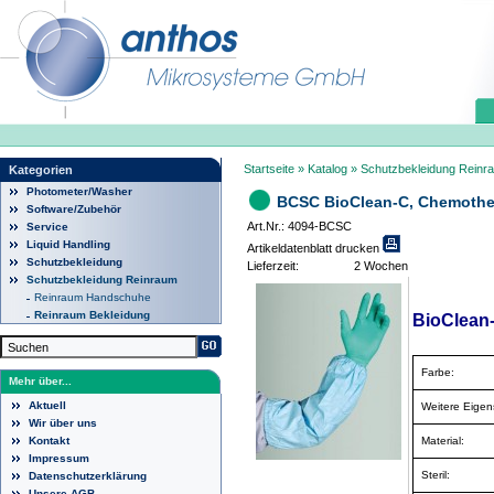
Startseite
»
Katalog
»
Schutzbekleidung Reinr
Kategorien
Photometer/Washer
BCSC BioClean-C, Chemothe
Software/Zubehör
Art.Nr.: 4094-BCSC
Service
Liquid Handling
Artikeldatenblatt drucken
Schutzbekleidung
Lieferzeit:
2 Wochen
Schutzbekleidung Reinraum
Reinraum Handschuhe
Reinraum Bekleidung
BioClean
Farbe:
Mehr über...
Aktuell
Weitere Eigen
Wir über uns
Material:
Kontakt
Impressum
Steril:
Datenschutzerklärung
Unsere AGB