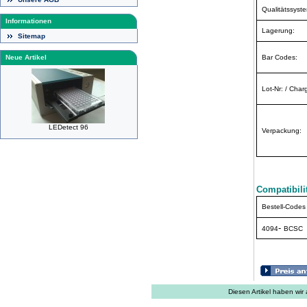
Qualitätssyst
Informationen
Lagerung:
Sitemap
Bar Codes:
Neue Artikel
Lot-Nr: / Char
LEDetect 96
Verpackung:
Compatibili
Bestell-Codes
-
4094
BCSC
Diesen Artikel haben wi