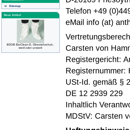
Sitemap
Telefon +49 (0)44
Neue Artikel
eMail info (at) an
Vertretungsberech
BDOB BioClean-D, Überziehschuh,
Carsten von Ham
steril oder unsteril
Registergericht: A
Registernummer:
USt-Id. gemäß § 
DE 12 2939 229
Inhaltlich Verantw
MDStV: Carsten 