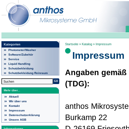
Startseite
»
Katalog
»
Impressum
Kategorien
Photometer/Washer
Impressum
Software/Zubehör
Service
Liquid Handling
Schutzbekleidung
Angaben gemäß §
Schutzbekleidung Reinraum
(TDG):
Mehr über...
Aktuell
Wir über uns
anthos Mikrosys
Kontakt
Impressum
Burkamp 22
Datenschutzerklärung
Unsere AGB
D-26169 Friesoyt
Informationen