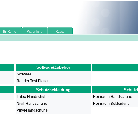
Ihr Konto
Warenkorb
Kasse
Software/Zubehör
Software
Reader Test Platten
Schutzbekleidung
Schutz
Latex-Handschuhe
Reinraum Handschuhe
Nitril-Handschuhe
Reinraum Bekleidung
Vinyl-Handschuhe