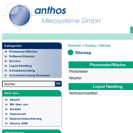
Startseite
»
Katalog
»
Sitemap
Kategorien
Photometer/Washer
Sitemap
Software/Zubehör
Service
Photometer/Washer
Liquid Handling
Schutzbekleidung
Photometer
Schutzbekleidung Reinraum
Washer
Liquid Handling
Verbrauchsartikel
Mehr über...
Aktuell
Wir über uns
Kontakt
Impressum
Datenschutzerklärung
Unsere AGB
Informationen