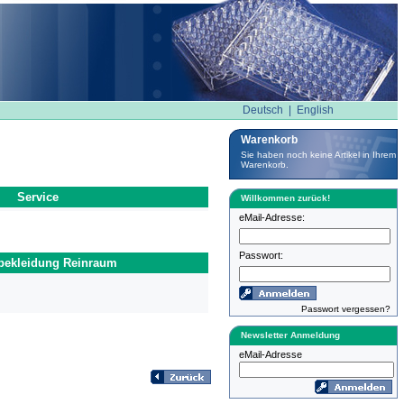
Deutsch
|
English
Warenkorb
Sie haben noch keine Artikel in Ihrem
Warenkorb.
Service
Willkommen zurück!
eMail-Adresse:
Passwort:
bekleidung Reinraum
Passwort vergessen?
Newsletter Anmeldung
eMail-Adresse