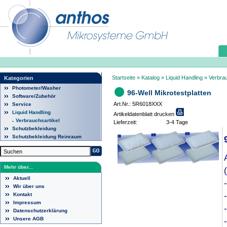
Startseite
»
Katalog
»
Liquid Handling
»
Verbrau
Kategorien
Photometer/Washer
96-Well Mikrotestplatten
Software/Zubehör
Art.Nr.: 5R6018XXX
Service
Liquid Handling
Artikeldatenblatt drucken
Verbrauchsartikel
Lieferzeit:
3-4 Tage
Schutzbekleidung
Schutzbekleidung Reinraum
Mehr über...
Aktuell
Wir über uns
Kontakt
Impressum
Datenschutzerklärung
Unsere AGB