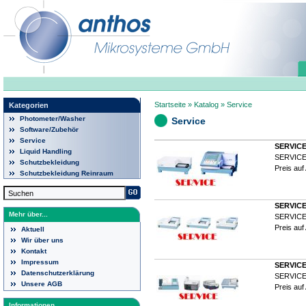
Startseite
»
Katalog
»
Service
Kategorien
Photometer/Washer
Service
Software/Zubehör
Service
SERVICE 
Liquid Handling
SERVIC
Schutzbekleidung
Preis auf
Schutzbekleidung Reinraum
SERVICE
Mehr über...
SERVIC
Preis auf
Aktuell
Wir über uns
Kontakt
Impressum
SERVICE
Datenschutzerklärung
SERVIC
Unsere AGB
Preis auf
Informationen