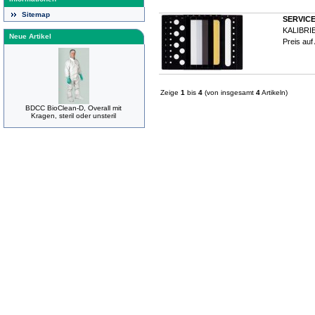
Sitemap
SERVICE 
KALIBR
Neue Artikel
Preis auf
Zeige
1
bis
4
(von insgesamt
4
Artikeln)
BDCC BioClean-D, Overall mit
Kragen, steril oder unsteril