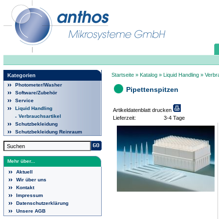
Startseite
»
Katalog
»
Liquid Handling
»
Verbr
Kategorien
Photometer/Washer
Pipettenspitzen
Software/Zubehör
Service
Liquid Handling
Artikeldatenblatt drucken
Verbrauchsartikel
Lieferzeit:
3-4 Tage
Schutzbekleidung
Schutzbekleidung Reinraum
Mehr über...
Aktuell
Wir über uns
Kontakt
Impressum
Datenschutzerklärung
Unsere AGB