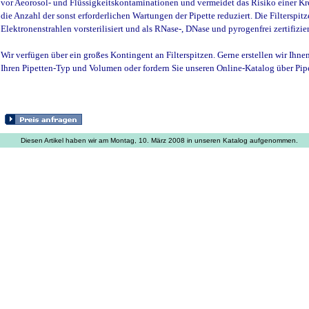
vor Aeorosol- und Flüssigkeitskontaminationen und vermeidet das Risiko einer Kr
die Anzahl der sonst erforderlichen Wartungen der Pipette reduziert. Die Filterspitz
Elektronenstrahlen vorsterilisiert und als RNase-, DNase und pyrogenfrei zertifizier
Wir verfügen über ein großes Kontingent an Filterspitzen. Gerne erstellen wir Ihne
Ihren Pipetten-Typ und Volumen oder fordern Sie unseren Online-Katalog über Pipe
Diesen Artikel haben wir am Montag, 10. März 2008 in unseren Katalog aufgenommen.