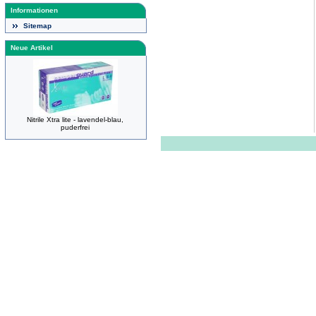
Informationen
Sitemap
Neue Artikel
Nitrile Xtra lite - lavendel-blau,
puderfrei