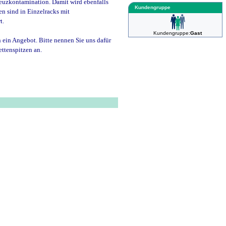
euzkontamination. Damit wird ebenfalls
Kundengruppe
en sind in Einzelracks mit
t.
Kundengruppe:
Gast
n ein Angebot. Bitte nennen Sie uns dafür
ttenspitzen an.