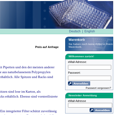
Deutsch
|
English
Warenkorb
Sie haben noch keine Artikel in Ihrem
Preis auf Anfrage
Warenkorb.
Willkommen zurück!
eMail-Adresse:
it Pipetten und den der meisten anderer
se aus naturbelassenem Polypropylen
Passwort:
erhältlich. Alle Spitzen und Racks sind
Passwort vergessen?
tzen sind lose im Karton, als
Newsletter Anmeldung
s erhältlich. Ebenso sind vorsterilisierte
eMail-Adresse
in integrierter Filter schützt zuverlässig