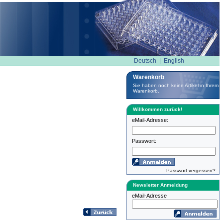
Deutsch
|
English
Warenkorb
Sie haben noch keine Artikel in Ihrem
Warenkorb.
Willkommen zurück!
eMail-Adresse:
Passwort:
Passwort vergessen?
Newsletter Anmeldung
eMail-Adresse