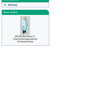
Sitemap
Neue Artikel
BCDA BioClean-C,
Chemotherapeutische
Schutzschürze