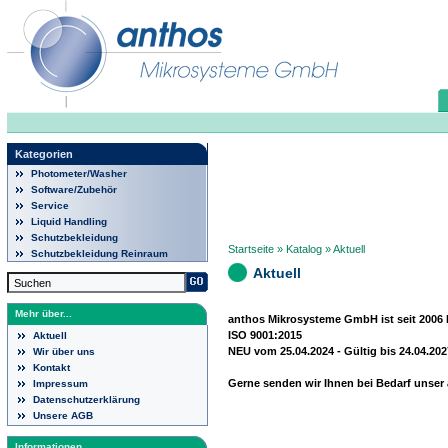
Kategorien
Photometer/Washer
Software/Zubehör
Service
Liquid Handling
Schutzbekleidung
Startseite
»
Katalog
»
Aktuell
Schutzbekleidung Reinraum
Aktuell
Mehr über...
anthos Mikrosysteme GmbH ist seit 2006 IS
ISO 9001:2015
Aktuell
NEU vom 25.04.2024 - Gültig bis 24.04.202
Wir über uns
Kontakt
Gerne senden wir Ihnen bei Bedarf unser a
Impressum
Datenschutzerklärung
Unsere AGB
Informationen