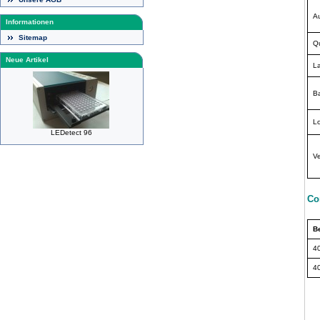
Au
Informationen
Sitemap
Qu
Neue Artikel
L
B
Lo
LEDetect 96
V
Co
B
4
4