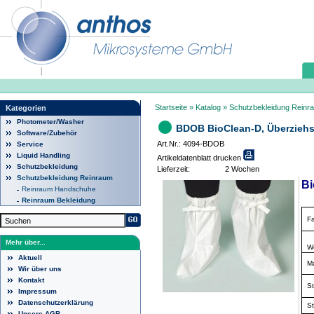
Startseite
»
Katalog
»
Schutzbekleidung Reinr
Kategorien
Photometer/Washer
BDOB BioClean-D, Überziehsc
Software/Zubehör
Art.Nr.: 4094-BDOB
Service
Liquid Handling
Artikeldatenblatt drucken
Schutzbekleidung
Lieferzeit:
2 Wochen
Schutzbekleidung Reinraum
B
Reinraum Handschuhe
Reinraum Bekleidung
F
Mehr über...
W
Aktuell
Ma
Wir über uns
Kontakt
St
Impressum
Datenschutzerklärung
St
Unsere AGB