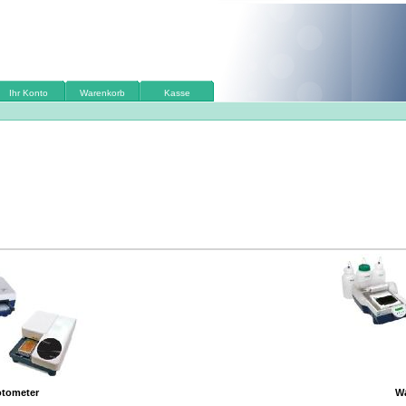
Ihr Konto
Warenkorb
Kasse
tometer
W