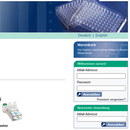
Deutsch
|
English
Warenkorb
Sie haben noch keine Artikel in Ihrem
Warenkorb.
Willkommen zurück!
eMail-Adresse:
Passwort:
Passwort vergessen?
Newsletter Anmeldung
eMail-Adresse
asher