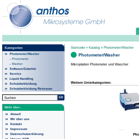
Startseite
»
Katalog
»
Photometer/Washer
Kategorien
Photometer/Washer
Photometer/Washer
Photometer
Washer
Mikroplatten Photometer und Wascher
Software/Zubehör
Service
Liquid Handling
Weitere Unterkategorien:
Schutzbekleidung
Schutzbekleidung Reinraum
Mehr über...
Aktuell
Wir über uns
Kontakt
Impressum
Datenschutzerklärung
Pho
Unsere AGB