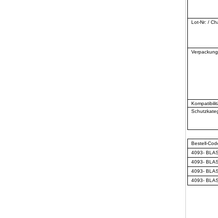
Lot-Nr: / Ch
Verpackung
Kompatibilit
Schutzkateg
Bestell-Cod
4093- BLA
4093- BLA
4093- BLA
4093- BLA