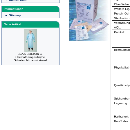
Oberfläche:
Weitere Eig
Informationen
Protein-Geh
Sitemap
Sterilisati
Verpackung
Neue Artikel
AQL:
Partikel:
Restsubsta
BCAS BioClean-C,
Chemotherapeutische
Schutzschürze mit Ärmel
Physikalisc
Qualitätsdy
Stichproben
Lagerung:
Haltbarkeit:
Bar-Codes: