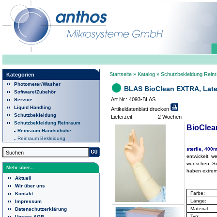
Startseite
»
Katalog
»
Schutzbekleidung Rein
Kategorien
Photometer/Washer
BLAS BioClean EXTRA, Latex,
Software/Zubehör
Art.Nr.: 4093-BLAS
Service
Liquid Handling
Artikeldatenblatt drucken
Schutzbekleidung
Lieferzeit:
2 Wochen
Schutzbekleidung Reinraum
BioCle
Reinraum Handschuhe
Reinraum Bekleidung
sterile, 400
entwickelt, w
wünschen. Sie
Mehr über...
haben extrem
Aktuell
Wir über uns
Farbe:
Kontakt
Länge:
Impressum
Material:
Datenschutzerklärung
Typ:
Unsere AGB