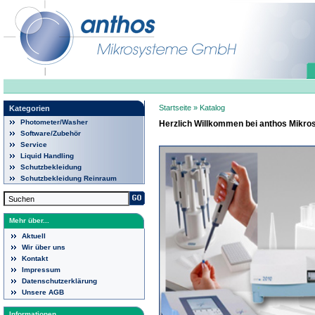
Startseite
»
Katalog
Kategorien
Photometer/Washer
Herzlich Willkommen bei anthos Mikr
Software/Zubehör
Service
Liquid Handling
Schutzbekleidung
Schutzbekleidung Reinraum
Mehr über...
Aktuell
Wir über uns
Kontakt
Impressum
Datenschutzerklärung
Unsere AGB
Informationen