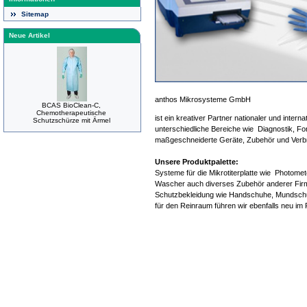
Sitemap
Neue Artikel
anthos Mikrosysteme GmbH
BCAS BioClean-C,
Chemotherapeutische
ist ein kreativer Partner nationaler und intern
Schutzschürze mit Ärmel
unterschiedliche Bereiche wie
Diagnostik, F
maßgeschneiderte Geräte, Zubehör und Verbr
Unsere Produktpalette:
Systeme für die Mikrotiterplatte wie Photom
Wascher auch diverses Zubehör anderer Firm
Schutzbekleidung wie Handschuhe, Mundschut
für den Reinraum führen wir ebenfalls neu i