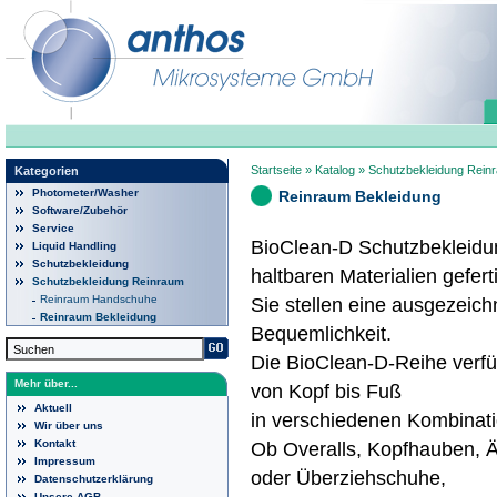
Startseite
»
Katalog
»
Schutzbekleidung Rein
Kategorien
Photometer/Washer
Reinraum Bekleidung
Software/Zubehör
Service
BioClean-D Schutzbekleidu
Liquid Handling
Schutzbekleidung
haltbaren Materialien gefert
Schutzbekleidung Reinraum
Reinraum Handschuhe
Sie stellen eine ausgezeic
Reinraum Bekleidung
Bequemlichkeit.
Die BioClean-D-Reihe verfü
Mehr über...
von Kopf bis Fuß
Aktuell
in verschiedenen Kombinatio
Wir über uns
Kontakt
Ob Overalls, Kopfhauben, 
Impressum
oder Überziehschuhe,
Datenschutzerklärung
Unsere AGB