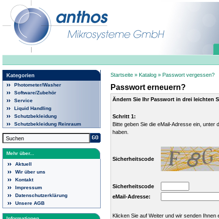
Startseite
»
Katalog
»
Passwort vergessen?
Kategorien
Photometer/Washer
Passwort erneuern?
Software/Zubehör
Ändern Sie Ihr Passwort in drei leichten S
Service
Liquid Handling
Schritt 1:
Schutzbekleidung
Bitte geben Sie die eMail-Adresse ein, unte
Schutzbekleidung Reinraum
haben.
Mehr über...
Sicherheitscode
Aktuell
Wir über uns
Kontakt
Sicherheitscode
Impressum
Datenschutzerklärung
eMail-Adresse:
Unsere AGB
Klicken Sie auf Weiter und wir senden Ihnen 
Informationen