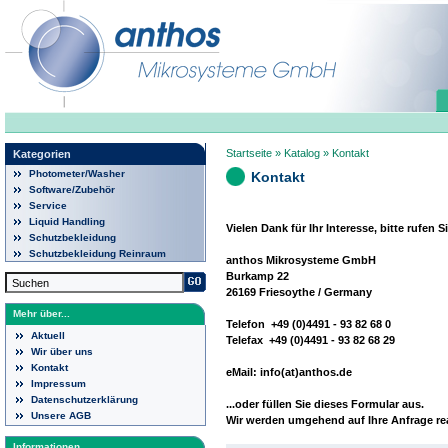
Startseite
»
Katalog
»
Kontakt
Kategorien
Photometer/Washer
Kontakt
Software/Zubehör
Service
Liquid Handling
Vielen Dank für Ihr Interesse, bitte rufen 
Schutzbekleidung
Schutzbekleidung Reinraum
anthos Mikrosysteme GmbH
Burkamp 22
26169 Friesoythe / Germany
Mehr über...
Telefon +49 (0)4491 - 93 82 68 0
Aktuell
Telefax +49 (0)4491 - 93 82 68 29
Wir über uns
Kontakt
eMail: info(at)anthos.de
Impressum
Datenschutzerklärung
...oder füllen Sie dieses Formular aus.
Unsere AGB
Wir werden umgehend auf Ihre Anfrage re
Informationen