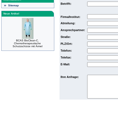
Betrifft:
Sitemap
Neue Artikel
Firma/Institut:
Abteilung:
Ansprechpartner:
Straße:
BCAS BioClean-C,
Chemotherapeutische
PLZ/Ort:
Schutzschürze mit Ärmel
Telefon:
Telefax:
E-Mail:
Ihre Anfrage: