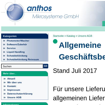
Startseite
»
Katalog
»
Unsere AGB
Kategorien
Photometer/Washer
Allgemeine
Software/Zubehör
Service
Liquid Handling
Geschäftsb
Schutzbekleidung
Schutzbekleidung Reinraum
Stand Juli 2017
Mehr über...
Aktuell
Wir über uns
Kontakt
Für unsere Liefer
Impressum
Datenschutzerklärung
allgemeinen Liefe
Unsere AGB
Informationen