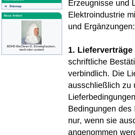
Erzeugnisse und L
Sitemap
Elektroindustrie 
Neue Artikel
und Ergänzungen:
BDHD BioClean-D, Einweghauben,
1. Lieferverträge
steril oder unsteril
schriftliche Bestä
verbindlich. Die L
ausschließlich zu
Lieferbedingunge
Bedingungen des K
nur, wenn sie aus
angenommen werde