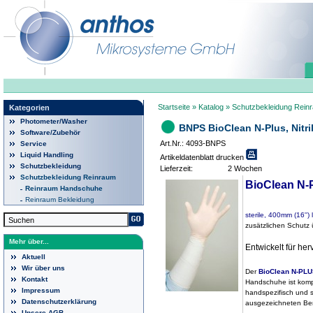
Startseite
»
Katalog
»
Schutzbekleidung Rein
Kategorien
Photometer/Washer
BNPS BioClean N-Plus, Nitril
Software/Zubehör
Art.Nr.: 4093-BNPS
Service
Liquid Handling
Artikeldatenblatt drucken
Schutzbekleidung
Lieferzeit:
2 Wochen
Schutzbekleidung Reinraum
BioClean N
Reinraum Handschuhe
Reinraum Bekleidung
sterile, 400mm (16''
zusätzlichen Schutz
Mehr über...
Entwickelt für he
Aktuell
Wir über uns
Der
BioClean N-PL
Kontakt
Handschuhe ist komp
Impressum
handspezifisch und s
Datenschutzerklärung
ausgezeichneten Ben
Unsere AGB