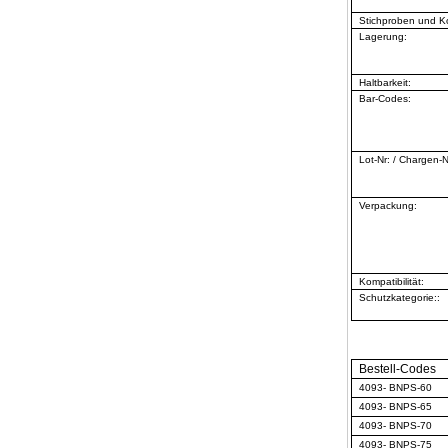
Stichproben und Ko
Lagerung:
Haltbarkeit:
Bar-Codes:
Lot-Nr: / Chargen-N
Verpackung:
Kompatibilität:
Schutzkategorie::
Bestell-Codes
4093- BNPS-60
4093- BNPS-65
4093- BNPS-70
4093- BNPS-75