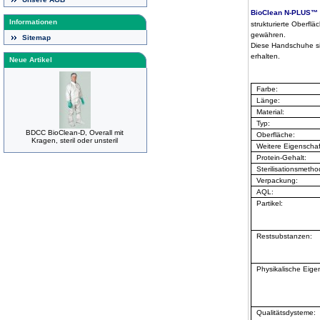
BioClean N-PLUS™
Informationen
strukturierte Oberfl
gewähren.
Sitemap
Diese Handschuhe sin
erhalten.
Neue Artikel
Farbe:
Länge:
Material:
Typ:
BDCC BioClean-D, Overall mit
Oberfläche:
Kragen, steril oder unsteril
Weitere Eigenschaf
Protein-Gehalt:
Sterilisationsmetho
Verpackung:
AQL:
Partikel:
Restsubstanzen:
Physikalische Eige
Qualitätsdysteme: