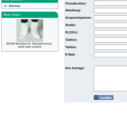
Firma/Institut:
Sitemap
Abteilung:
Neue Artikel
Ansprechpartner:
Straße:
PLZ/Ort:
Telefon:
BDOB BioClean-D, Überziehschuh,
steril oder unsteril
Telefax:
E-Mail:
Ihre Anfrage: