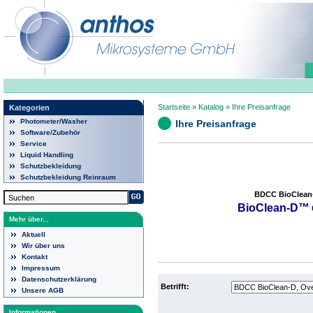
Startseite
»
Katalog
»
Ihre Preisanfrage
Kategorien
Photometer/Washer
Ihre Preisanfrage
Software/Zubehör
Service
Liquid Handling
Schutzbekleidung
Schutzbekleidung Reinraum
BDCC BioClean-D
BioClean-D™
Mehr über...
Aktuell
Wir über uns
Kontakt
Impressum
Datenschutzerklärung
Betrifft:
Unsere AGB
Informationen