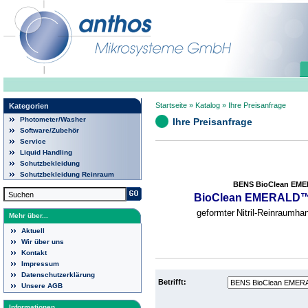
Startseite
»
Katalog
»
Ihre Preisanfrage
Kategorien
Photometer/Washer
Ihre Preisanfrage
Software/Zubehör
Service
Liquid Handling
Schutzbekleidung
Schutzbekleidung Reinraum
BENS BioClean EMERAL
BioClean EMERALD
geformter
Nitril-Reinraumha
Mehr über...
Aktuell
Wir über uns
Kontakt
Impressum
Datenschutzerklärung
Betrifft:
Unsere AGB
Informationen