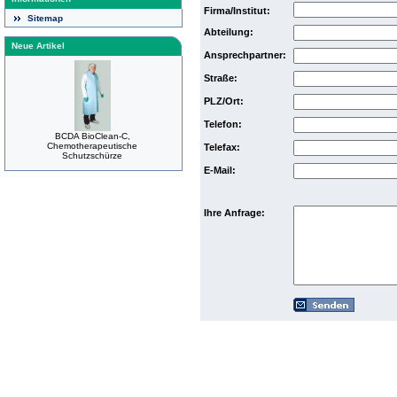
Firma/Institut:
Sitemap
Abteilung:
Neue Artikel
Ansprechpartner:
Straße:
PLZ/Ort:
Telefon:
BCDA BioClean-C,
Chemotherapeutische
Telefax:
Schutzschürze
E-Mail:
Ihre Anfrage: