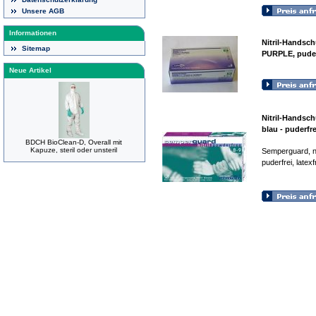
Unsere AGB
Informationen
Nitril-Handsch
Sitemap
PURPLE, puder
Neue Artikel
Nitril-Handsch
blau - puderfre
BDCH BioClean-D, Overall mit
Kapuze, steril oder unsteril
Semperguard, nit
puderfrei, latexf