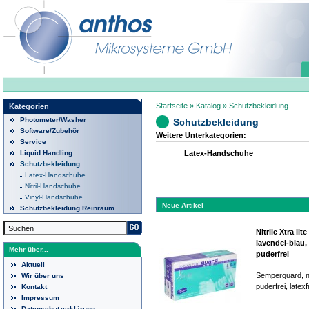
Startseite
»
Katalog
»
Schutzbekleidung
Kategorien
Photometer/Washer
Schutzbekleidung
Software/Zubehör
Weitere Unterkategorien:
Service
Latex-Handschuhe
Liquid Handling
Schutzbekleidung
Latex-Handschuhe
Nitril-Handschuhe
Vinyl-Handschuhe
Neue Artikel
Schutzbekleidung Reinraum
Nitrile Xtra lite 
lavendel-blau,
Mehr über...
puderfrei
Aktuell
Semperguard, nit
Wir über uns
puderfrei, latexf
Kontakt
Impressum
Datenschutzerklärung